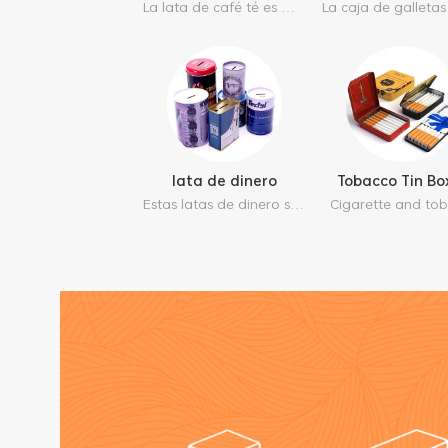
La lata de café té es muy práctica para envasar, es muy hermética y reciclable. también puede obtener un logotipo personalizado que hace que su producto sea más lujoso y valioso
lata de dinero
Tobacco Tin Bo
Estas latas de dinero son muy útiles para enseñar a los niños a aprender a ahorrar, aquí tenemos diferentes tamaños y estructura disponible, y puede obtener su personalización personal.