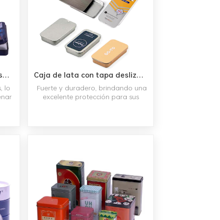
Contenedor de latas con bisagras de aluminio, pastillas de caramelo, mentas en caja de lata con tapa con bisagras
Caja de lata con tapa deslizante personalizada, cubierta deslizante de menta para caramelo, caja de lata, bálsamo labial, perfume sólido, tapa deslizante de metal, contenedor de lata
, lo
Fuerte y duradero, brindando una
enar
excelente protección para sus
zar
productos.Se pueden personalizar
con su marca, lo que los convierte
rlos
en una herramienta promocional
ideal.Visualmente atractivos,
s y
haciéndolos atractivos para los
us
clientes.Fáciles de etiquetar, lo que
mple
los hace ideales para la
l de
identificación de
productos.Reciclables, lo que los
s y
convierte en una opción de
embalaje respetuosa con el medio
ambiente.