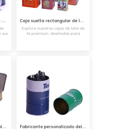
La lata de la caja de dinero del metal del logotipo de encargo acuña la hucha de la lata del banco del ahorro
Caja suelta rectangular de la lata del té del OEM del ODM que empaqueta la venta al por mayor apilable de la fábrica de la lata del té verde
de
Explore nuestras cajas de lata de
e sus
té premium, diseñadas para
ntra
mantener su té fresco y sabroso.
os y
Con tamaños y diseños
 uno
personalizables, estas latas de alta
des.
calidad combinan funcionalidad
iños
con elegancia, ideales tanto para
e
los entusiastas del té como para
l de
las marcas.
de
 con
Envase de caja de lata de almuerzo de regalo de metal personalizado con mango de plástico
Fabricante personalizado del envase de la pluma del metal del tenedor del lápiz de la lata del tambor de aceite de la impresión