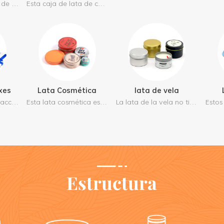
La caja de galletas de lata de metal se utiliza perfectamente para el envasado de alimentos, duradera y sin óxido. Tenemos en fábrica varios tamaños y también admitimos el servicio de personalización.
Esta caja de lata de caramelo de menta es muy popular como regalo y embalaje. Puedes obtener diferentes tamaños con tu impresión personalizada aquí.
xes
Lata Cosmética
lata de vela
Cigarette and tobacco tin boxes are highly valued for their durability, airtight sealing, and premium appearance, making them ideal for preserving tobacco freshness and enhancing product presentation. Their sturdy tinplate construction protects contents from moisture, light, and damage. Professional cigarette tobacco tin box suppliers offer full customization services—including custom sizes, printing, embossing, foil stamping, and decorative finishes—helping brands create elegant, functional, and memorable packaging solutions for the tobacco industry.
Esta lata cosmética es muy duradera y portátil que el material de vidrio, la hojalata de 0,23 mm es además muy seguro y reciclable, aquí tenemos multitallas disponibles.
La lata de la vela no tiene costuras ni óxido, puede contener aceite y productos líquidos, está hecha con hojalata de 0,23 mm. muy duradero y ecológico.
Estructura