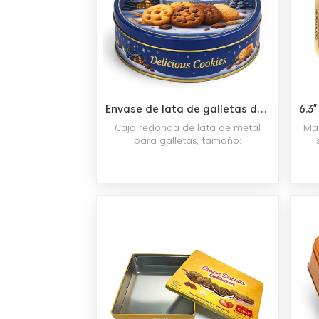
Envase de lata de galletas de embalaje de caja de metal de galleta redonda personalizada
Caja redonda de lata de metal
Mate
para galletas, tamaño:
170*170*55mm, Está hecho con
nin
material de hojalata de 0,23 mm
gen
de espesor, CMYK 4 colores o
impresión panton, ahora
n
admitimos cualquier
peq
personalización.
fab
co
di