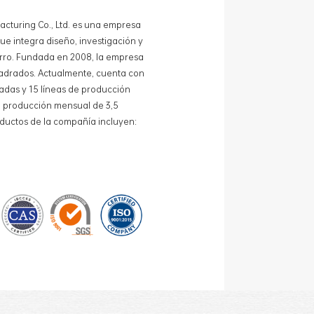
acturing Co., Ltd. es una empresa
e integra diseño, investigación y
ierro. Fundada en 2008, la empresa
adrados. Actualmente, cuenta con
adas y 15 líneas de producción
 producción mensual de 3,5
oductos de la compañía incluyen:
de lata para té, cajas de lata para
alos promocionales y bandejas de
 estandarizadas y 15 líneas de
das, con un costo mensual