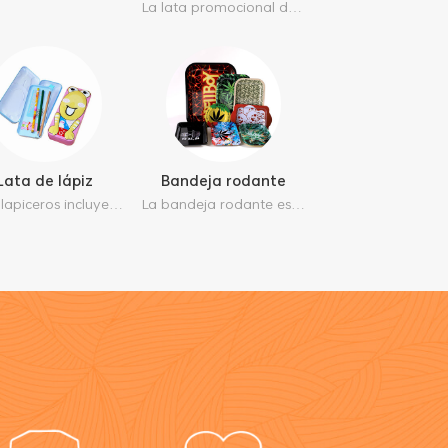
La lata promocional de regalo es mucho más atractiva y duradera que los tradicionales envases de papel o plástico encontrará su tamaño y estructura favoritos desde aquí.
Lata de lápiz
Bandeja rodante
Estos lapiceros incluyen portalápices y estuche, muy comunes en la escuela y la oficina. son muy buenos organizadores estacionarios.
La bandeja rodante es muy utilizada como accesorio para fumar, está fabricada en hojalata de 0,35 mm, muy resistente y reciclable. aquí tenemos muchos tamaños diferentes y admitimos la personalización con moq bajo.