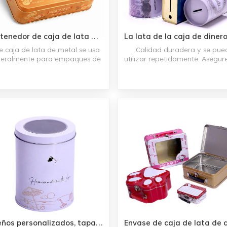
Contenedor de caja de lata de metal de chocolate de caramelo cuadrado de grado alimenticio personalizado
e caja de lata de metal se usa
Calidad duradera y se pue
eralmente para empaques de
utilizar repetidamente. Asegur
ces y chocolates, el tamaño es
ahorros y proteja su dinero co
220 * 220 * 68 mm, está hecho
robos. Amplia gama de tamañ
 material de hojalata de 0,23
estilos, le ayudará a descubrir
m de espesor, con impresión
que se adapte a sus necesida
MYK de 4 colores o panton,
Se utiliza como regalo para n
ahora apoyamos su diseño
y amigos, y es una excelent
sonalizado y hacemos nuevos
forma de promoción comercia
moldes.
marcas. Proveedor directo 
fábrica confiable, alta calidad
precio competitivo.
Diseños personalizados, tapa transparente cilíndrica, contenedor de lata de metal, almacenamiento redondo de lata de galleta y galleta con ventana