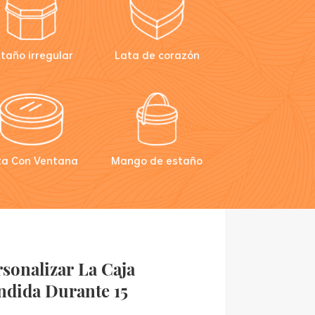
taño irregular
Lata de corazón
ta Con Ventana
Mango de estaño
sonalizar La Caja
ndida Durante 15