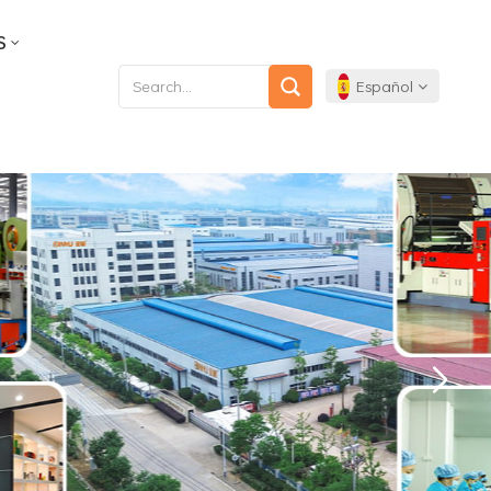
S
Español
English
Français
Deutsch
Español
Português