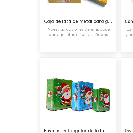
Caja de lata de metal para galletas rectangular grande, contenedor de lata para embalaje
Nuestras opciones de empaque
Est
para galletas están diseñadas
gen
para funcionar con cualquier tipo
dul
de empaque que necesite.Las
de 
técnicas de sellado sofisticadas
con
pueden preservar la frescura de
m
las cookies y permitir un
C
almacenamiento más
prolongado.Más allá de
per
almacenar galletas, las cajas de
lata para galletas se pueden
utilizar para diversos fines, como
conservar frutas secas y
nueces.Los envases de lata para
galletas son una opción higiénica
para los envases de alimentos, ya
que se pueden limpiar y
desinfectar fácilmente.Las cajas de
lata para galletas están
Envase rectangular de la lata del caramelo de chocolate de las cajas de regalo de la lata de la galleta de la Navidad
disponibles en una amplia gama