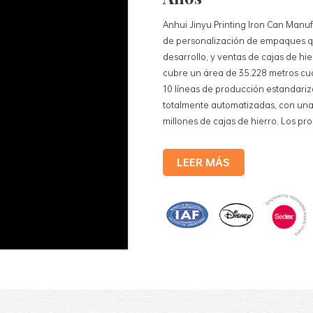
Anhui Jinyu Printing Iron Can Manuf
de personalización de empaques qu
desarrollo, y ventas de cajas de h
cubre un área de 35.228 metros cu
10 líneas de producción estandariz
totalmente automatizadas, con una
millones de cajas de hierro. Los pr
cajas de lata para alimentos, cajas 
cosméticos, cajas de lata para reg
LEER MÁS
hojalata, etc. Líneas de producción
producción totalmente automatiza