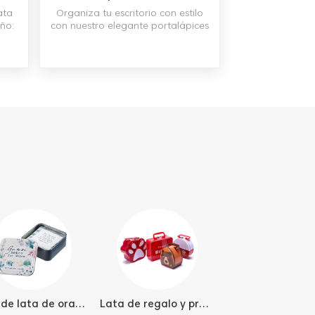
ata
Organiza tu escritorio con estilo
ño:
con nuestro elegante portalápices
con
de hojalata. Fabricado con estaño
3 mm
de alta calidad, proporciona una
 4
solución robusta y elegante para
s
mantener sus herramientas de
escritura y artículos de papelería
en su lugar. Disponible en tamaños
y diseños personalizables, es una
opción elegante y práctica para
cualquier espacio de trabajo.
Caja de lata de oración
Lata de regalo y promocional