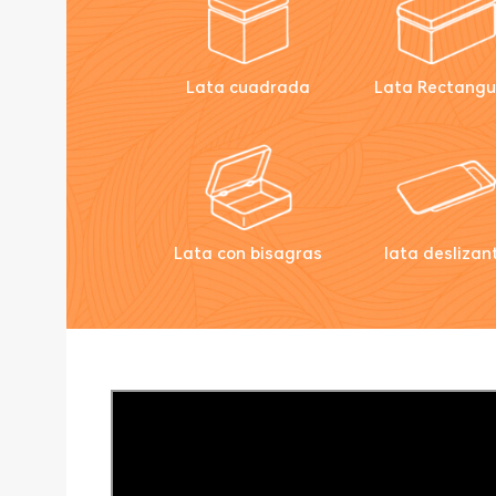
Lata cuadrada
Lata Rectangu
Lata con bisagras
lata deslizan