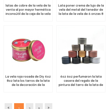
latas de cobre de la vela de la
Lata poner crema de lujo de la
venta al por mayor hermética
vela del metal del tenedor de
inconsútil de la caja de la vela
la lata de la vela de 6 onzas 8
del metal del tenedor de la
onzas con la tapa
lata de la vela de 8oz 16oz
transparente
pueden
La vela roja rosada de Diy 4oz
4oz 6oz perfumaron la lata
8oz lata los tarros de la lata
casera del regalo de la
de la decoración de la
pintura del tarro de la lata de
Navidad para las velas
la vela de la decoración con la
tapa
1
2
3