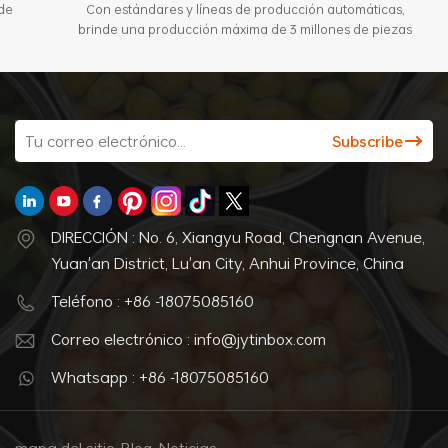
Con estándares y líneas de producción automáticas,
brinde una producción máxima de 3 millones de piezas
por mes.
DIRECCIÓN : No. 6, Xiangyu Road, Chengnan Avenue,
Yuan'an District, Lu'an City, Anhui Province, China
Teléfono : +86 -18075085160
Correo electrónico : info@jytinbox.com
Whatsapp : +86 -18075085160
mapa del sitio
Blog
Noticias