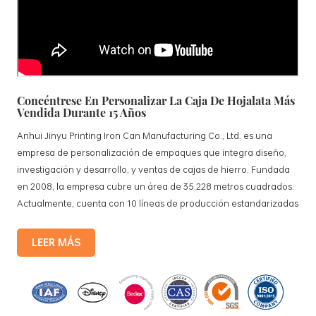
Concéntrese En Personalizar La Caja De Hojalata Más
Vendida Durante 15 Años
Anhui Jinyu Printing Iron Can Manufacturing Co., Ltd. es una
empresa de personalización de empaques que integra diseño,
investigación y desarrollo, y ventas de cajas de hierro. Fundada
en 2008, la empresa cubre un área de 35.228 metros cuadrados.
Actualmente, cuenta con 10 líneas de producción estandarizadas
y 15 líneas de producción totalmente automatizadas, con una
producción mensual de 3,5 millones de cajas de hierro. Los
LEER MÁS
productos de la compañía incluyen: cajas de lata para alimentos,
cajas de lata para té, cajas de lata para cosméticos, cajas de lata
para regalos promocionales y bandejas de hojalata, etc. Líneas
de producción estandarizadas y 15 líneas de producción