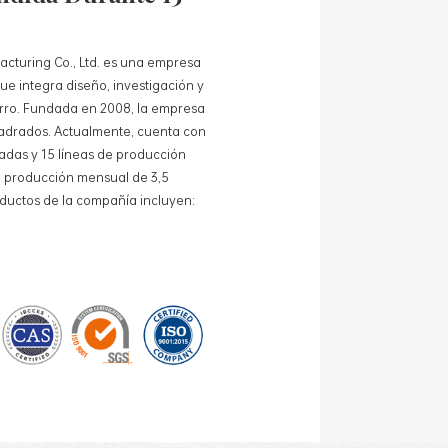
acturing Co., Ltd. es una empresa
e integra diseño, investigación y
ierro. Fundada en 2008, la empresa
adrados. Actualmente, cuenta con
adas y 15 líneas de producción
 producción mensual de 3,5
oductos de la compañía incluyen:
de lata para té, cajas de lata para
alos promocionales y bandejas de
 estandarizadas y 15 líneas de
das, con un costo mensual