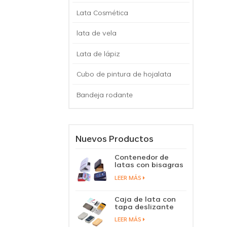
Lata Cosmética
lata de vela
Lata de lápiz
Cubo de pintura de hojalata
Bandeja rodante
Nuevos Productos
Contenedor de
latas con bisagras
de aluminio,
LEER MÁS
pastillas de
caramelo, mentas
en caja de lata con
Caja de lata con
tapa con bisagras
tapa deslizante
personalizada,
LEER MÁS
cubierta