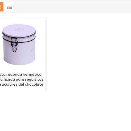
ata redonda hermética
dificada para requisitos
rticulares del chocolate
e los envases de la lata
 metal de la galleta de la
leta con la cerradura del
pestillo