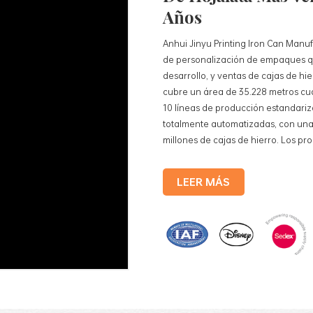
Años
Anhui Jinyu Printing Iron Can Manuf
de personalización de empaques qu
desarrollo, y ventas de cajas de h
cubre un área de 35.228 metros cu
10 líneas de producción estandariz
totalmente automatizadas, con una
millones de cajas de hierro. Los pr
cajas de lata para alimentos, cajas 
cosméticos, cajas de lata para reg
LEER MÁS
hojalata, etc. Líneas de producción
producción totalmente automatiza