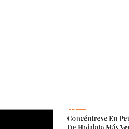
Concéntrese En Per
De Hojalata Más Ve