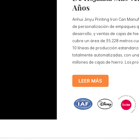
Años
Anhui Jinyu Printing Iron Can Manuf
de personalización de empaques qu
desarrollo, y ventas de cajas de h
cubre un área de 35.228 metros cu
10 líneas de producción estandariz
totalmente automatizadas, con una
millones de cajas de hierro. Los pr
cajas de lata para alimentos, cajas 
cosméticos, cajas de lata para reg
LEER MÁS
hojalata, etc. Líneas de producción
producción totalmente automatiza