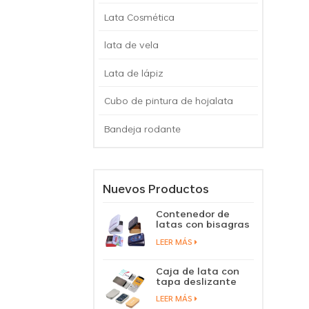
Lata Cosmética
lata de vela
Lata de lápiz
Cubo de pintura de hojalata
Bandeja rodante
Nuevos Productos
Contenedor de
latas con bisagras
de aluminio,
LEER MÁS
pastillas de
caramelo, mentas
en caja de lata con
Caja de lata con
tapa con bisagras
tapa deslizante
personalizada,
LEER MÁS
cubierta