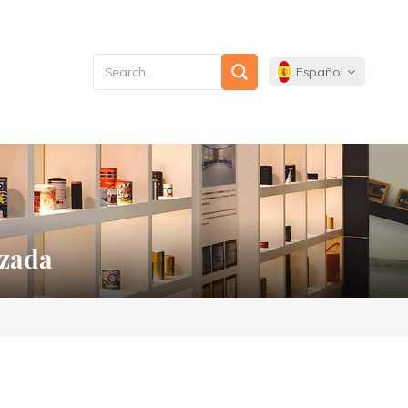
Español
English
Français
Deutsch
izada
Español
Português