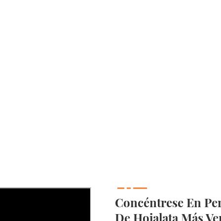
Concéntrese En Per
De Hojalata Más Ve