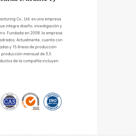
acturing Co., Ltd. es una empresa
e integra diseño, investigación y
ierro. Fundada en 2008, la empresa
adrados. Actualmente, cuenta con
adas y 15 líneas de producción
 producción mensual de 3,5
oductos de la compañía incluyen:
de lata para té, cajas de lata para
alos promocionales y bandejas de
 estandarizadas y 15 líneas de
das, con un costo mensual