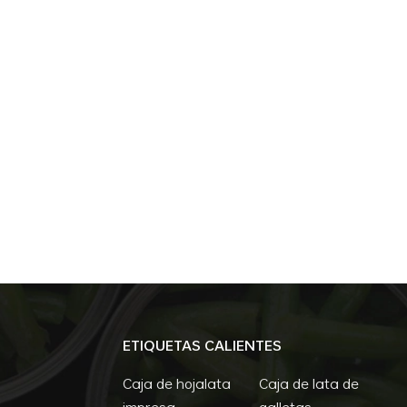
ETIQUETAS CALIENTES
Caja de hojalata
Caja de lata de
impresa
galletas