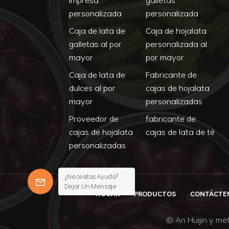
personalizada
personalizada
Caja de lata de
Caja de hojalata
galletas al por
personalizada al
mayor
por mayor
Caja de lata de
Fabricante de
dulces al por
cajas de hojalata
mayor
personalizadas
Proveedor de
fabricante de
cajas de hojalata
cajas de lata de té
personalizadas
¿Necesitas Ayuda?
Dejar Un Mensaje
HOGAR
PRODUCTOS
CONTÁCTE
© An Huijin y met