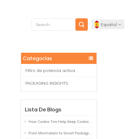
Español
English
Categorías
Français
Filtro de potencia activa
Deutsch
PACKAGING INSIGHTS
Español
Lista De Blogs
Português
How Cookie Tins Help Keep Cookies Fresh: A Practical Packaging Guide for Biscuit Brands
From Minimalism to Smart Packaging: 9 Tea Tin Design Trends Shaping 2026