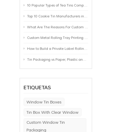
10 Popular Types of Tea Tins Compared: A Practical Buying Guide for Tea Brands
Top 10 Cookie Tin Manufacturers in the World by 2026: A Buyer’s Comparison
What Are The Reasons For Custom Rolling Tray Wholesale Prices? MOQ, Size, Printing & Packaging Explained
Custom Metal Rolling Tray Printing & Manufacturing: From Artwork to Mass Production
How to Build a Private Label Rolling Tray Collection: Sizes, Designs and Product Positioning
Tin Packaging vs Paper, Plastic and Aluminum: Which Packaging Works Best for Your Product?
ETIQUETAS
Window Tin Boxes
Tin Box With Clear Window
Custom Window Tin
Packaging