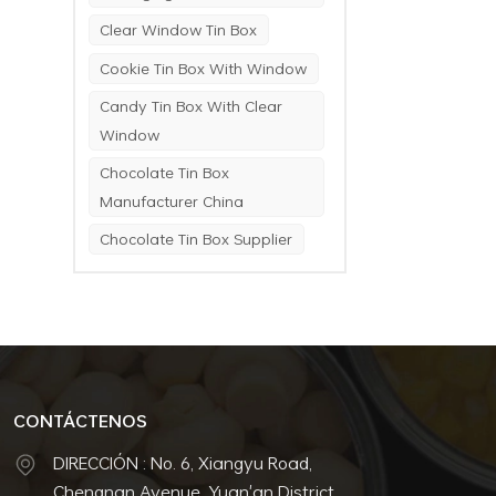
Clear Window Tin Box
Cookie Tin Box With Window
Candy Tin Box With Clear
Window
Chocolate Tin Box
Manufacturer China
Chocolate Tin Box Supplier
CONTÁCTENOS
DIRECCIÓN : No. 6, Xiangyu Road,
Chengnan Avenue, Yuan'an District,