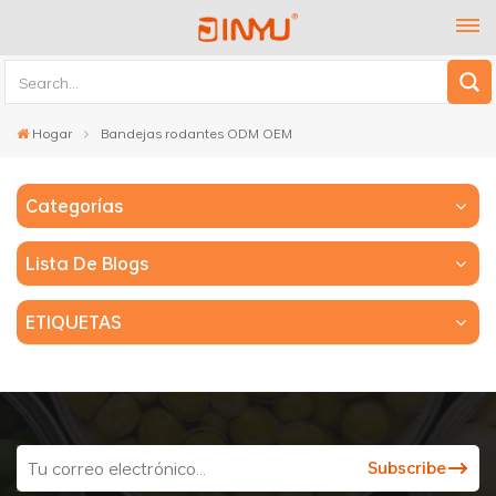
Hogar
Bandejas rodantes ODM OEM
Categorías
Lista De Blogs
ETIQUETAS