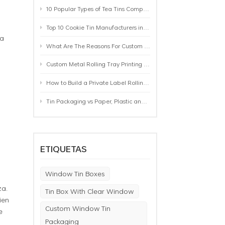
10 Popular Types of Tea Tins Compared: A Practical Buying Guide for Tea Brands
Top 10 Cookie Tin Manufacturers in the World by 2026: A Buyer’s Comparison
ra
What Are The Reasons For Custom Rolling Tray Wholesale Prices? MOQ, Size, Printing & Packaging Explained
Custom Metal Rolling Tray Printing & Manufacturing: From Artwork to Mass Production
How to Build a Private Label Rolling Tray Collection: Sizes, Designs and Product Positioning
Tin Packaging vs Paper, Plastic and Aluminum: Which Packaging Works Best for Your Product?
ETIQUETAS
Window Tin Boxes
za.
Tin Box With Clear Window
ien
Custom Window Tin
e
Packaging