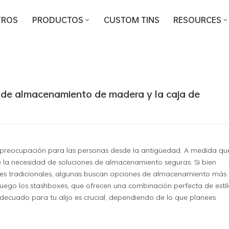
TROS
PRODUCTOS
CUSTOM TINS
RESOURCES
iferencia entre la caja de almacenamiento de madera y la caja de almacenami
ja de almacenamiento de madera y la caja de
a preocupación para las personas desde la antigüedad. A medida que
 la necesidad de soluciones de almacenamiento seguras. Si bien
tes tradicionales, algunas buscan opciones de almacenamiento más
 juego los stashboxes, que ofrecen una combinación perfecta de estil
adecuado para tu alijo es crucial, dependiendo de lo que planees