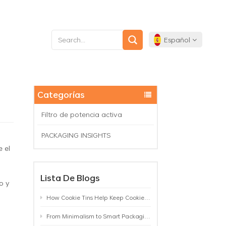
Español
ento de metal?
English
Categorías
Français
Filtro de potencia activa
Deutsch
PACKAGING INSIGHTS
 el
Español
Lista De Blogs
Português
o y
How Cookie Tins Help Keep Cookies Fresh: A Practical Packaging Guide for Biscuit Brands
From Minimalism to Smart Packaging: 9 Tea Tin Design Trends Shaping 2026