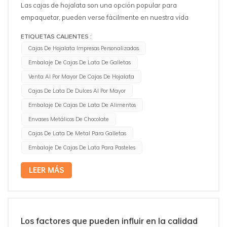
Las cajas de hojalata son una opción popular para
empaquetar, pueden verse fácilmente en nuestra vida
diaria como el cajas de latas de té, cajas de lata de galletas,
ETIQUETAS CALIENTES :
cajas de lata de regalo y así sucesivamente... no pueden ser
Cajas De Hojalata Impresas Personalizadas
reemplazados por otras opciones de embalaje. Aquí hay
Embalaje De Cajas De Lata De Galletas
tres razones por las cuales. 1. Costo: las cajas de hojalata
Venta Al Por Mayor De Cajas De Hojalata
suelen ser más caras que otras opciones de empaque,
como cajas de cartón o bolsas de plástico. Esto los hace
Cajas De Lata De Dulces Al Por Mayor
menos rentables para las empresas que buscan ahorrar
Embalaje De Cajas De Lata De Alimentos
dinero. 2. Durabilidad: las cajas de hojalata son mucho más
Envases Metálicos De Chocolate
duraderas que otras opciones de empaque. Esto los hace
Cajas De Lata De Metal Para Galletas
ideales para enviar artículos que deben protegerse de los
Embalaje De Cajas De Lata Para Pasteles
elementos, pero también los hace menos adecuados para
artículos que deben ser livianos. 3. Impacto ambiental: las
LEER MÁS
cajas de hojalata no son biodegradables y pueden ocupar
mucho espacio en los vertederos. Esto las convierte en una
opción menos sostenible que otras opciones de embalaje,
como cajas de papel o cartón, pero las cajas de hojalata
Los factores que pueden influir en la calidad
son reciclables, se pueden utilizar durante mucho tiempo.