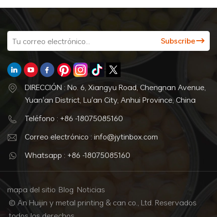
brindan una mayor eficiencia. Finalmente, las medidas de
control de calidad implementadas deben ser adecuadas
para garantizar que el producto cumpla con los estándares
deseados, sin importar qué tipo de cajas de hojalata como
la latas de té o cajas de lata para galletas, nuestros
estándares internacionales de embalaje y el equipo
profesional de control de calidad garantizan la alta calidad,
todos estos factores pueden tener un impacto significativo
DIRECCIÓN : No. 6, Xiangyu Road, Chengnan Avenue,
en la calidad de las cajas de lata. |13|
Yuan'an District, Lu'an City, Anhui Province, China
Teléfono : +86 -18075085160
Correo electrónico : info@jytinbox.com
Whatsapp : +86 -18075085160
mapa del sitio
Blog
Noticias
© An Huijin y metal printing & can co., Ltd. Reservados
todos los derechos.