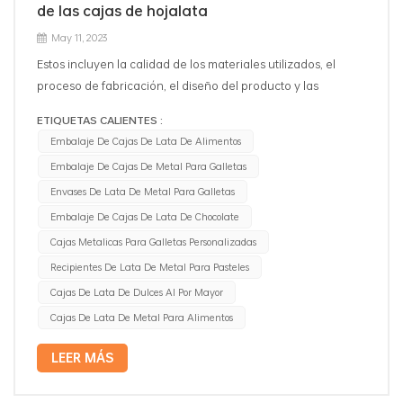
de las cajas de hojalata
En conclusión, las cajas de hojalata son una opción popular
para el empaque, juegan un papel vital importante en el
May 11, 2023
empaque archivado, hay muchas ventajas y desventajas,
Estos incluyen la calidad de los materiales utilizados, el
pero no pueden reemplazar otras opciones de empaque.
proceso de fabricación, el diseño del producto y las
medidas de control de calidad implementadas. La calidad
ETIQUETAS CALIENTES :
de los materiales utilizados es importante, ya que puede
Embalaje De Cajas De Lata De Alimentos
afectar la durabilidad y el rendimiento del producto,
Embalaje De Cajas De Metal Para Galletas
generalmente el cajas de lata de metal están hechos de
Envases De Lata De Metal Para Galletas
hojalata de 0,23-0,35 mm de espesor, es resistente a la
oxidación y a los alimentos y Grado de seguridad. El
Embalaje De Cajas De Lata De Chocolate
proceso de fabricación también es importante, ya que
Cajas Metalicas Para Galletas Personalizadas
puede determinar qué tan bien se arma el producto y qué
Recipientes De Lata De Metal Para Pasteles
tan bien funciona. El diseño del producto también es
Cajas De Lata De Dulces Al Por Mayor
importante, ya que puede afectar la usabilidad y la estética
Cajas De Lata De Metal Para Alimentos
del producto, la hojalata generalmente pintada con
impresión en color CMYK 4 o Panton, brinda un color más
LEER MÁS
vivo y preciso, y el embalaje de caja de lata están hechos
por líneas de producción completamente automáticas que