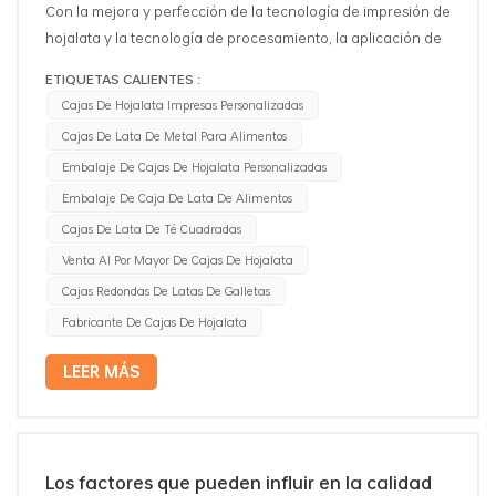
Con la mejora y perfección de la tecnología de impresión de
hojalata y la tecnología de procesamiento, la aplicación de
envases de hojalata se está utilizando ampliamente. La
ETIQUETAS CALIENTES :
demanda de la industria de envases de hojalata continúa
Cajas De Hojalata Impresas Personalizadas
expandiéndose, los envases de hojalata en cantidad y
Cajas De Lata De Metal Para Alimentos
calidad han presentado requisitos más altos. Los envases
Embalaje De Cajas De Hojalata Personalizadas
de hojalata entraron en un nuevo período de
oportunidades de crecimiento y el rápido desarrollo
Embalaje De Caja De Lata De Alimentos
continuo de varias industrias para que la industria de
Cajas De Lata De Té Cuadradas
envases de hojalata brinde un amplio espacio de mercado
Venta Al Por Mayor De Cajas De Hojalata
para el desarrollo. ¿Áreas de aplicación principales de la
Cajas Redondas De Latas De Galletas
hojalata? 1.Embalaje de caja de lata cosmética: El empaque
Fabricante De Cajas De Hojalata
de la caja de lata cosmética se recubrirá con una capa de
materias primas como resina epoxi, resina fenólica y otros
LEER MÁS
recubrimientos inofensivos, los cosméticos no contaminan,
son inofensivos para los humanos y tienen buena
resistencia a la corrosión, pueden prevenir los cosméticos
en el aceite, deterioro medio, para proteger eficazmente la
Los factores que pueden influir en la calidad
calidad de los cosméticos no es fácil de deformar, con