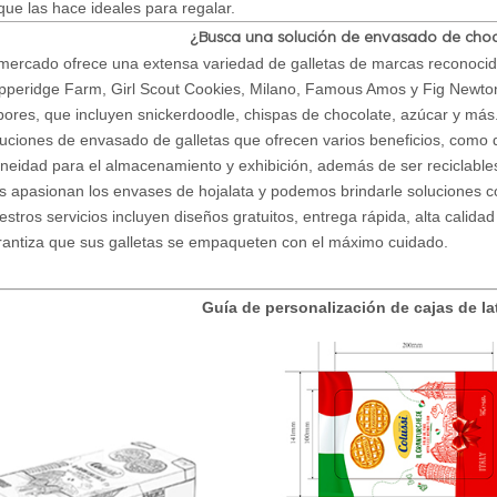
 que las hace ideales para regalar.
¿Busca una solución de envasado de cho
 mercado ofrece una extensa variedad de galletas de marcas reconoci
pperidge Farm, Girl Scout Cookies, Milano, Famous Amos y Fig Newton
bores, que incluyen snickerdoodle, chispas de chocolate, azúcar y más
luciones de envasado de galletas que ofrecen varios beneficios, como du
oneidad para el almacenamiento y exhibición, además de ser reciclable
s apasionan los envases de hojalata y podemos brindarle soluciones con
stros servicios incluyen diseños gratuitos, entrega rápida, alta calidad
rantiza que sus galletas se empaqueten con el máximo cuidado.
Guía de personalización de cajas de la