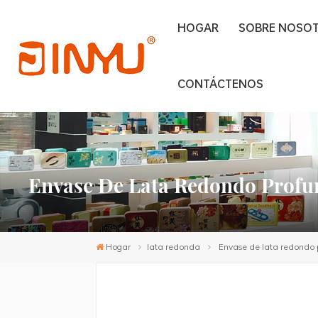
HOGAR
SOBRE NOSO
CONTÁCTENOS
Envase De Lata Redondo Profun
Hogar
lata redonda
Envase de lata redondo 