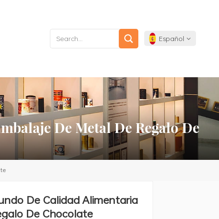
Español
English
Français
Embalaje De Metal De Regalo De
Deutsch
Español
te
Português
undo De Calidad Alimentaria
egalo De Chocolate