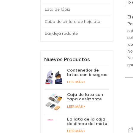
lo
Lata de lápiz
El
Cubo de pintura de hojalata
Pe
sa
Bandeja rodante
so
id
No
Nuevos Productos
Nue
ga
Contenedor de
latas con bisagras
de aluminio,
LEER MÁS
pastillas de
caramelo, mentas
en caja de lata con
Caja de lata con
tapa con bisagras
tapa deslizante
personalizada,
LEER MÁS
cubierta
deslizante de
menta para
La lata de la caja
caramelo, caja de
de dinero del metal
lata, bálsamo
del logotipo de
labial, perfume
LEER MÁS
encargo acuña la