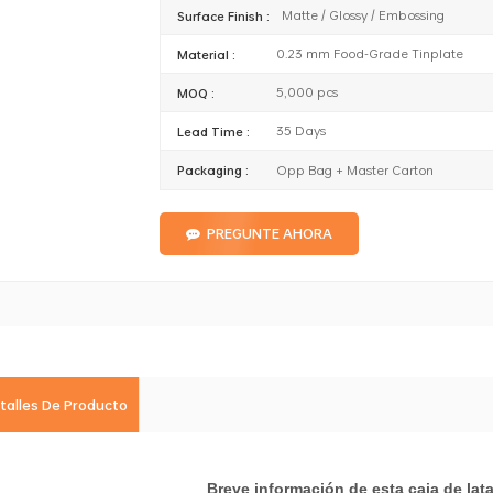
Matte / Glossy / Embossing
Surface Finish :
0.23 mm Food-Grade Tinplate
Material :
5,000 pcs
MOQ :
35 Days
Lead Time :
Opp Bag + Master Carton
Packaging :
PREGUNTE AHORA
talles De Producto
Breve información de esta caja de lat